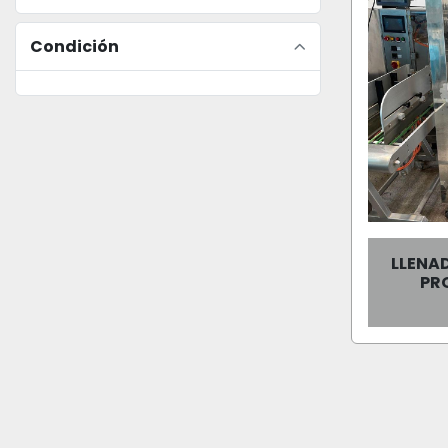
Condición
LLENA
PR