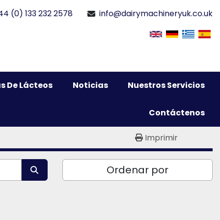
44 (0) 133 232 2578
info@dairymachineryuk.co.uk
s De Lácteos
Noticias
Nuestros Servicios
Contáctenos
Imprimir
Ordenar por