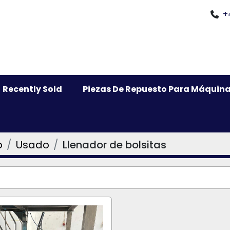
+
Recently Sold
Piezas De Repuesto Para Máquina
o
Usado
Llenador de bolsitas