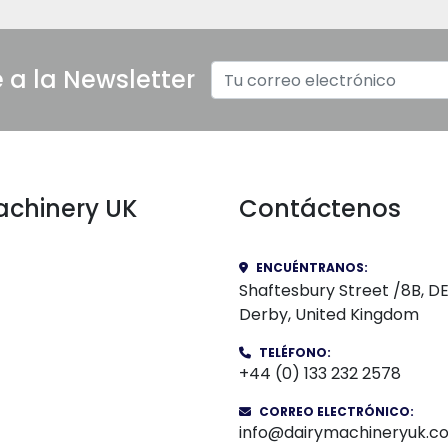
e a la Newsletter
Machinery UK
Contáctenos
ENCUÉNTRANOS:
Shaftesbury Street /8B, D
Derby, United Kingdom
TELÉFONO
:
+44 (0) 133 232 2578
CORREO ELECTRÓNICO:
info@dairymachineryuk.co