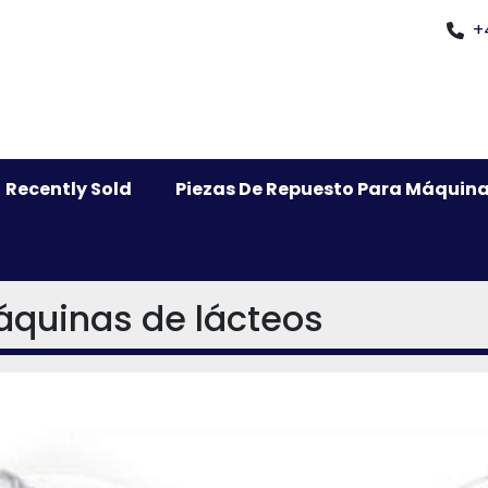
+
Recently Sold
Piezas De Repuesto Para Máquina
áquinas de lácteos