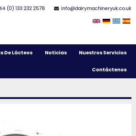
44 (0) 133 232 2578
info@dairymachineryuk.co.uk
s De Lácteos
Noticias
Nuestros Servicios
Contáctenos